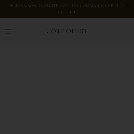
PASSER AU CONTENU PRINCIPAL
☀LIVRAISON GRATUITE AVEC LES COMMANDES DE PLUS
DE 150$ ☀
CÔTE OUEST
ACCESSOIRES